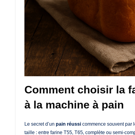
Comment choisir la fa
à la machine à pain
Le secret d’un
pain réussi
commence souvent par le c
taille : entre farine T55, T65, complète ou semi-com