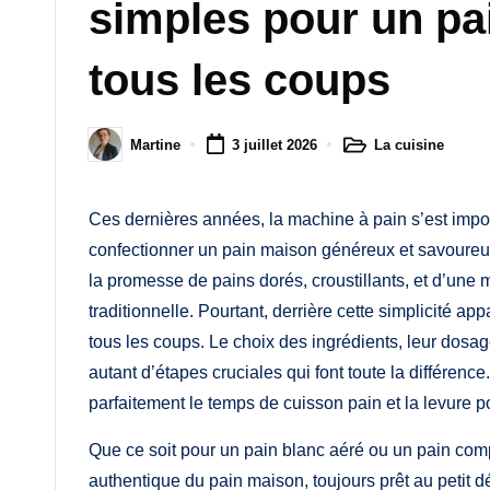
M
simples pour un pa
a
tous les coups
m
a
La cuisine
Martine
3 juillet 2026
Posted
Posted
in
by
Ces dernières années, la machine à pain s’est imp
confectionner un pain maison généreux et savoureux.
la promesse de pains dorés, croustillants, et d’une 
traditionnelle. Pourtant, derrière cette simplicité a
tous les coups. Le choix des ingrédients, leur dosag
autant d’étapes cruciales qui font toute la différenc
parfaitement le temps de cuisson pain et la levure pou
Que ce soit pour un pain blanc aéré ou un pain compl
authentique du pain maison, toujours prêt au petit d