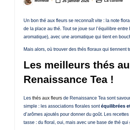
M
La cuisine
Monette
26 janvier 2026
Posted
Posted
in
by
a
Un bon thé aux fleurs se reconnaît vite : la note floral
m
de la place au thé. Tout se joue sur l’équilibre entre l
a
aromatique), avec une aromatique qui tient en bouc
Mais alors, où trouver des thés floraux qui tiennent
Les meilleurs thés au
Renaissance Tea !
Les
thés aux fleurs
de Renaissance Tea sont savoureux
simple : les associations florales sont
équilibrées 
d’arômes ajoutés pour donner du goût. Les recettes s
tasse : du floral, oui, mais avec une base de thé q