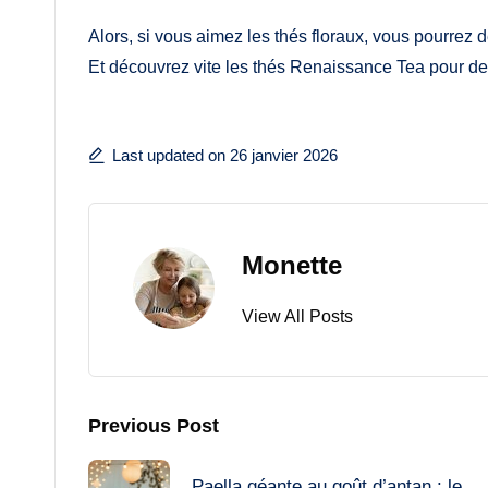
Alors, si vous aimez les thés floraux, vous pourrez d
Et découvrez vite les thés Renaissance Tea pour de
Last updated on 26 janvier 2026
Monette
View All Posts
Post
Previous Post
Paella géante au goût d’antan : le