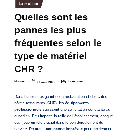
Posted
La maison
a
in
Quelles sont les
n
d
pannes les plus
-
fréquentes selon le
m
type de matériel
è
r
CHR ?
e
Monette
La maison
28 août 2025
M
Posted
Posted
by
in
a
Dans l’univers exigeant de la restauration et des cafés-
m
hôtels-restaurants (
CHR
), les
équipements
professionnels
subissent une sollicitation constante au
a
quotidien. Peu importe la taille de l’établissement, chaque
outil joue un rôle crucial dans le bon déroulement du
service. Pourtant, une
panne imprévue
peut rapidement