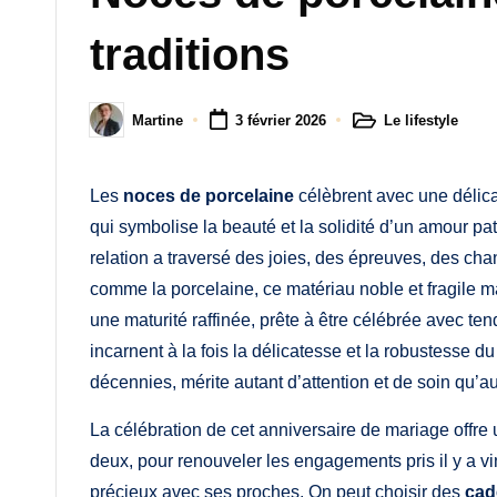
M
traditions
a
m
Le lifestyle
Martine
3 février 2026
Posted
Posted
a
in
by
Les
noces de porcelaine
célèbrent avec une délica
qui symbolise la beauté et la solidité d’un amour pa
relation a traversé des joies, des épreuves, des cha
comme la porcelaine, ce matériau noble et fragile ma
une maturité raffinée, prête à être célébrée avec ten
incarnent à la fois la délicatesse et la robustesse
décennies, mérite autant d’attention et de soin qu’au
La célébration de cet anniversaire de mariage offre
deux, pour renouveler les engagements pris il y a v
précieux avec ses proches. On peut choisir des
cad