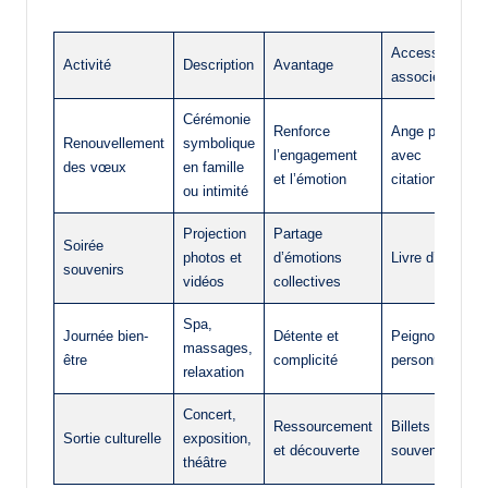
Accessoire
Activité
Description
Avantage
associé
Cérémonie
Renforce
Ange papier
Renouvellement
symbolique
l’engagement
avec
des vœux
en famille
et l’émotion
citations
ou intimité
Projection
Partage
Soirée
photos et
d’émotions
Livre d’or
souvenirs
vidéos
collectives
Spa,
Journée bien-
Détente et
Peignoirs
massages,
être
complicité
personnalisés
relaxation
Concert,
Ressourcement
Billets
Sortie culturelle
exposition,
et découverte
souvenirs
théâtre