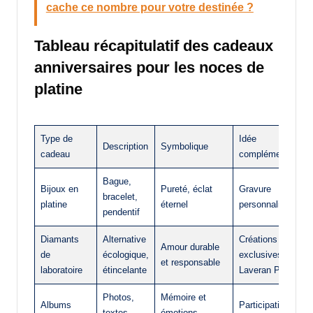
cache ce nombre pour votre destinée ?
Tableau récapitulatif des cadeaux
anniversaires pour les noces de
platine
Type de
Idée
Description
Symbolique
cadeau
complémentaire
Bague,
Bijoux en
Pureté, éclat
Gravure
bracelet,
platine
éternel
personnalisée
pendentif
Diamants
Alternative
Créations
Amour durable
de
écologique,
exclusives
et responsable
laboratoire
étincelante
Laveran Paris
Photos,
Mémoire et
Albums
Participation de
textes,
émotions