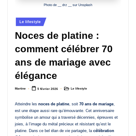
Photo de __ drz __ sur Unsplash
a
n
Posted
Le lifestyle
d
in
Noces de platine :
-
m
comment célébrer 70
è
ans de mariage avec
r
élégance
e
M
Martine
Le lifestyle
5 février 2026
Posted
Posted
by
in
a
Atteindre les
noces de platine
, soit
70 ans de mariage
,
m
est une étape aussi rare qu’émouvante. Cet anniversaire
a
symbolise un amour qui a traversé décennies, épreuves et
joies, à l’image du métal précieux et résistant qu’est le
platine. Dans ce bel élan de vie partagée, la
célébration