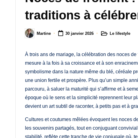
M
traditions à célébre
a
m
Le lifestyle
Martine
30 janvier 2026
Posted
Posted
a
in
by
À trois ans de mariage, la célébration des noces 
mesure à la fois à sa croissance et à son enracinem
symbolisme dans la nature même du blé, céréale préc
une union fertile et prospère. Plus qu’un simple ann
parcouru, à saluer la maturité qui s’affirme et à se
époque où le sens et la simplicité reprennent leur pl
devient un art subtil de raconter, à petits pas et à g
Cultures et coutumes mêlées évoquent les noces de 
les souvenirs partagés, tout en conjuguant convivial
stabilité, reflète cette tranche de vie conjugale où,