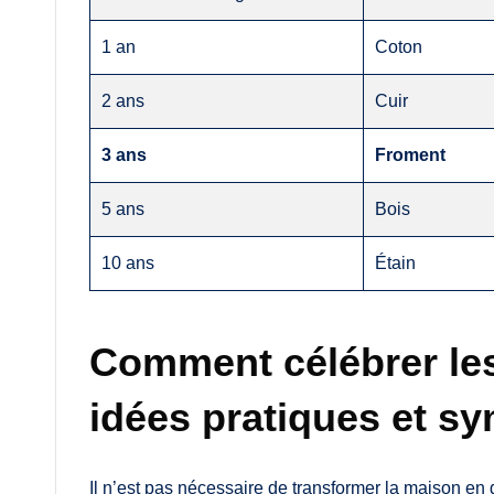
1 an
Coton
2 ans
Cuir
3 ans
Froment
5 ans
Bois
10 ans
Étain
Comment célébrer les
idées pratiques et s
Il n’est pas nécessaire de transformer la maison en 