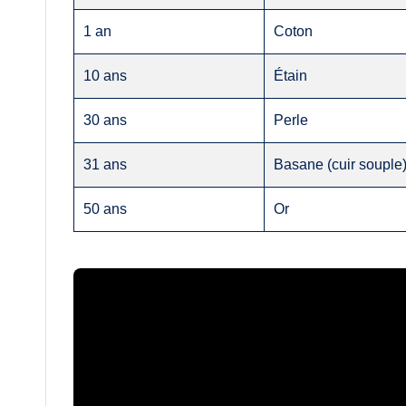
1 an
Coton
10 ans
Étain
30 ans
Perle
31 ans
Basane (cuir souple
50 ans
Or