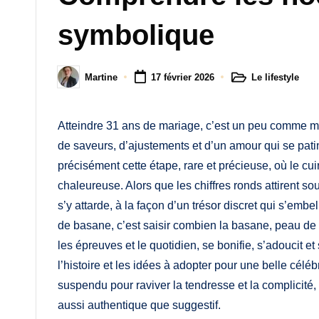
M
symbolique
a
m
Le lifestyle
Martine
17 février 2026
Posted
Posted
a
in
by
Atteindre 31 ans de mariage, c’est un peu comme mi
de saveurs, d’ajustements et d’un amour qui se pat
précisément cette étape, rare et précieuse, où le cu
chaleureuse. Alors que les chiffres ronds attirent so
s’y attarde, à la façon d’un trésor discret qui s’emb
de basane, c’est saisir combien la basane, peau de c
les épreuves et le quotidien, se bonifie, s’adoucit et 
l’histoire et les idées à adopter pour une belle céléb
suspendu pour raviver la tendresse et la complicité
aussi authentique que suggestif.