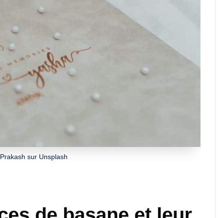
 Prakash sur Unsplash
es de basane et leur