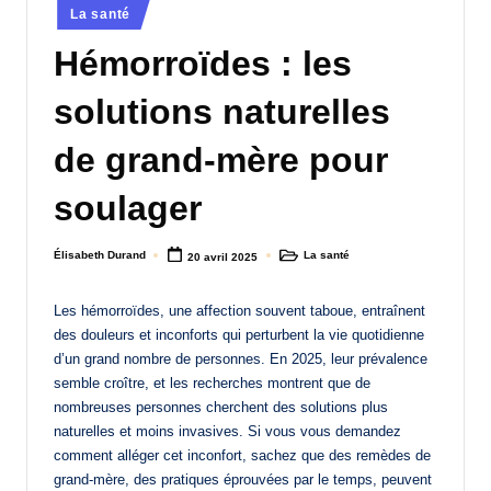
Posted
La santé
a
in
Hémorroïdes : les
n
d
solutions naturelles
-
de grand-mère pour
m
soulager
è
r
Élisabeth Durand
La santé
20 avril 2025
Posted
Posted
e
by
in
M
Les hémorroïdes, une affection souvent taboue, entraînent
des douleurs et inconforts qui perturbent la vie quotidienne
a
d’un grand nombre de personnes. En 2025, leur prévalence
m
semble croître, et les recherches montrent que de
nombreuses personnes cherchent des solutions plus
a
naturelles et moins invasives. Si vous vous demandez
comment alléger cet inconfort, sachez que des remèdes de
grand-mère, des pratiques éprouvées par le temps, peuvent