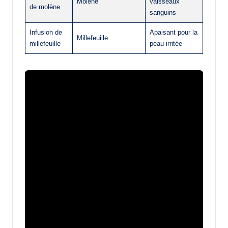
Molène
vaisseaux
de molène
sanguins
Infusion de
Apaisant pour la
Millefeuille
millefeuille
peau irritée