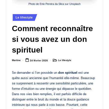
Photo de Enio Pereira da Silva sur Unsplash
a
n
Posted
Le lifestyle
d
in
Comment reconnaître
-
m
si vous avez un don
è
spirituel
r
e
Martine
Le lifestyle
24 février 2026
Posted
Posted
by
in
M
Se demander si l’on possède un
don spirituel
est une
a
quête aussi ancienne que l’humanité elle-même. Beaucoup
se surprennent à ressentir une sensibilité particulière, une
m
forme d’intuition ou une énergie qui dépasse le quotidien.
a
Dans nos vies bien remplies, il est parfois difficile de
distinguer entre le bruit du monde et la douce guidance
intérieure qui nous parle à voix basse. Pourtant, cette