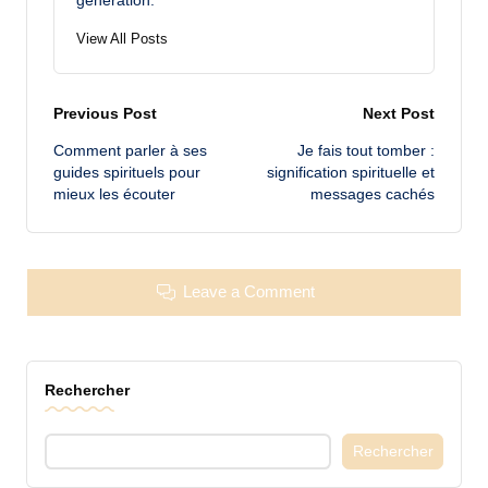
génération.
View All Posts
Post
Previous Post
Next Post
Comment parler à ses
Je fais tout tomber :
navigation
guides spirituels pour
signification spirituelle et
mieux les écouter
messages cachés
Leave a Comment
Rechercher
Rechercher