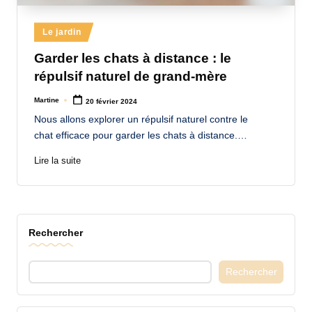
a
Posted
Le jardin
n
in
Garder les chats à distance : le
d
répulsif naturel de grand-mère
-
Martine
20 février 2024
m
Posted
by
Nous allons explorer un répulsif naturel contre le
è
chat efficace pour garder les chats à distance.…
r
Lire la suite
e
M
a
Rechercher
m
a
Rechercher