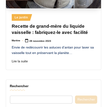
a
n
Posted
Le jardin
d
in
Recette de grand-mère du liquide
-
vaisselle : fabriquez-le avec facilité
m
Martine
28 novembre 2023
Posted
è
by
Envie de redécouvrir les astuces d’antan pour laver sa
r
vaisselle tout en préservant la planète…
e
Lire la suite
M
a
m
Rechercher
a
Rechercher