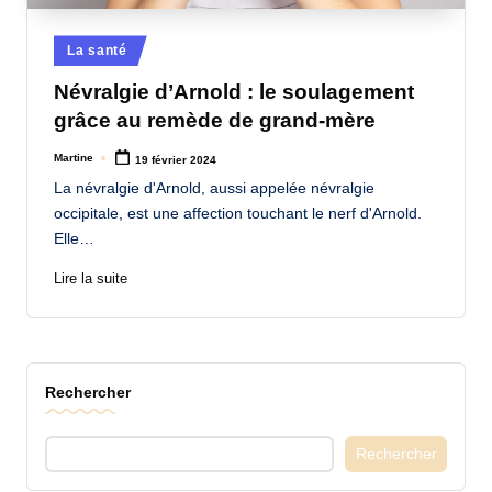
a
Posted
La santé
n
in
Névralgie d’Arnold : le soulagement
d
grâce au remède de grand-mère
-
Martine
19 février 2024
m
Posted
by
La névralgie d'Arnold, aussi appelée névralgie
è
occipitale, est une affection touchant le nerf d'Arnold.
r
Elle…
e
Lire la suite
M
a
m
Rechercher
a
Rechercher