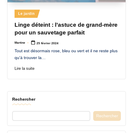
a
Posted
Le jardin
n
in
Linge déteint : l’astuce de grand-mère
d
pour un sauvetage parfait
-
Martine
25 février 2024
m
Posted
by
Tout est désormais rose, bleu ou vert et il ne reste plus
è
qu'à trouver la…
r
Lire la suite
e
M
a
Rechercher
m
a
Rechercher